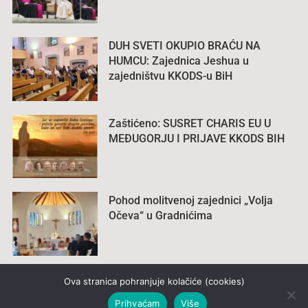
DUH SVETI OKUPIO BRAĆU NA
HUMCU: Zajednica Jeshua u
zajedništvu KKODS-u BiH
Zaštićeno: SUSRET CHARIS EU U
MEĐUGORJU I PRIJAVE KKODS BIH
Pohod molitvenoj zajednici „Volja
Očeva“ u Gradnićima
Ova stranica pohranjuje kolačiće (cookies)
Prihvaćam
Više