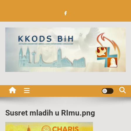
Preskočite
na
sadržaj
Katolička Karizmatska
obnova u Duhu Svetom BiH
Susret mladih u RImu.png