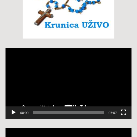
Reproduktor
videozapisa
00:00
07:07
Reproduktor