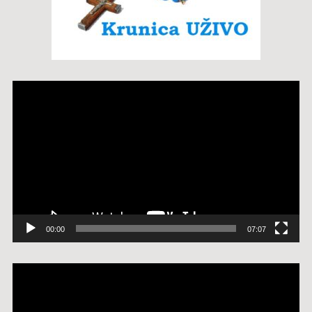
Reproduktor
videozapisa
00:00
07:07
Reproduktor
videozapisa