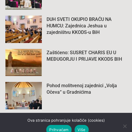
DUH SVETI OKUPIO BRAĆU NA
HUMCU: Zajednica Jeshua u
zajedništvu KKODS-u BiH
Zaštićeno: SUSRET CHARIS EU U
MEĐUGORJU I PRIJAVE KKODS BIH
Pohod molitvenoj zajednici „Volja
Očeva“ u Gradnićima
Ova stranica pohranjuje kolačiće (cookies)
Prihvaćam
Više