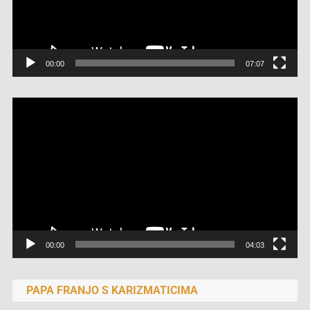
00:00
07:07
Reproduktor
videozapisa
00:00
04:03
PAPA FRANJO S KARIZMATICIMA