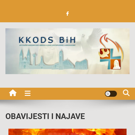
Katolička Karizmatska
obnova u Duhu Svetom BiH
OBAVIJESTI I NAJAVE