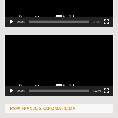
00:00
07:07
Reproduktor
videozapisa
00:00
04:03
PAPA FRANJO S KARIZMATICIMA