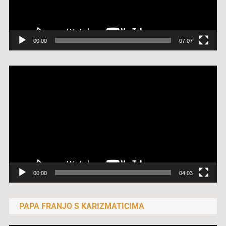
00:00
07:07
Reproduktor
videozapisa
00:00
04:03
PAPA FRANJO S KARIZMATICIMA