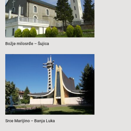
Božje milosrđe – Šujica
Srce Marijino – Banja Luka