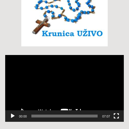
Reproduktor
videozapisa
00:00
07:07