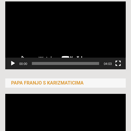
Reproduktor
videozapisa
00:00
04:03
PAPA FRANJO S KARIZMATICIMA