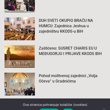
DUH SVETI OKUPIO BRAĆU NA
HUMCU: Zajednica Jeshua u
zajedništvu KKODS-u BiH
Zaštićeno: SUSRET CHARIS EU U
MEĐUGORJU I PRIJAVE KKODS BIH
Pohod molitvenoj zajednici „Volja
Očeva“ u Gradnićima
Ova stranica pohranjuje kolačiće (cookies)