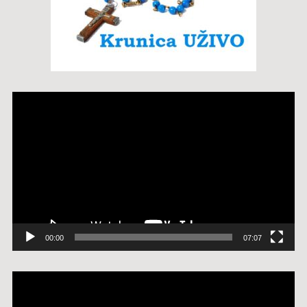
Reproduktor
videozapisa
00:00
07:07
Reproduktor
videozapisa