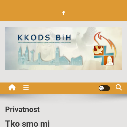
Preskočite
na
sadržaj
Katolička Karizmatska
obnova u Duhu Svetom BiH
Privatnost
Tko smo mi