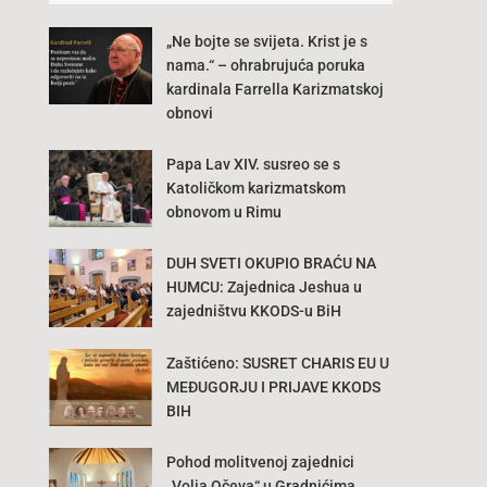
„Ne bojte se svijeta. Krist je s
nama.“ – ohrabrujuća poruka
kardinala Farrella Karizmatskoj
obnovi
Papa Lav XIV. susreo se s
Katoličkom karizmatskom
obnovom u Rimu
DUH SVETI OKUPIO BRAĆU NA
HUMCU: Zajednica Jeshua u
zajedništvu KKODS-u BiH
Zaštićeno: SUSRET CHARIS EU U
MEĐUGORJU I PRIJAVE KKODS
BIH
Pohod molitvenoj zajednici
„Volja Očeva“ u Gradnićima