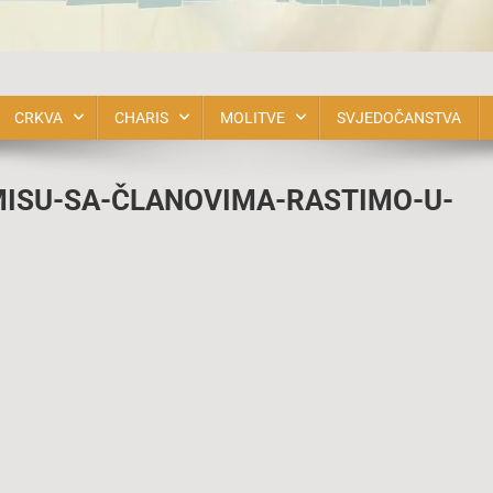
bnova u Duhu Svetom BiH
CRKVA
CHARIS
MOLITVE
SVJEDOČANSTVA
MISU-SA-ČLANOVIMA-RASTIMO-U-