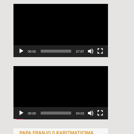
Reproduktor
videozapisa
00:00
07:07
Reproduktor
videozapisa
00:00
04:03
PAPA FRANJO S KARIZMATICIMA