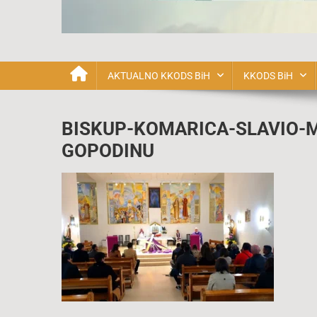
Katolička Karizmatska o
AKTUALNO KKODS BiH
KKODS BiH
BISKUP-KOMARICA-SLAVIO-
GOPODINU