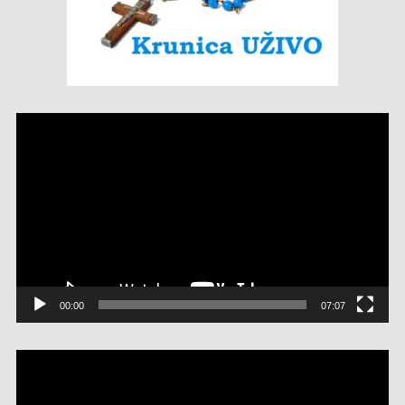
Reproduktor
videozapisa
00:00
07:07
Reproduktor
videozapisa