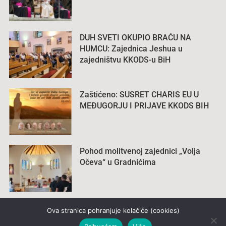
DUH SVETI OKUPIO BRAĆU NA
HUMCU: Zajednica Jeshua u
zajedništvu KKODS-u BiH
Zaštićeno: SUSRET CHARIS EU U
MEĐUGORJU I PRIJAVE KKODS BIH
Pohod molitvenoj zajednici „Volja
Očeva“ u Gradnićima
Ova stranica pohranjuje kolačiće (cookies)