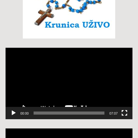
Reproduktor
videozapisa
00:00
07:07
Reproduktor