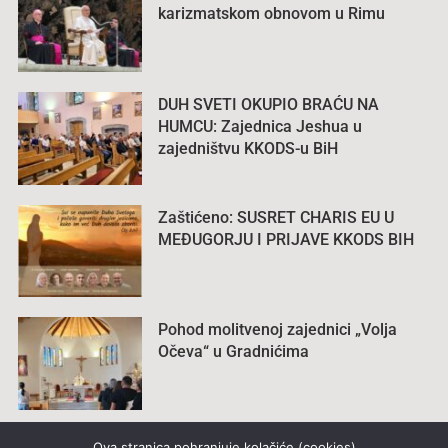
karizmatskom obnovom u Rimu
DUH SVETI OKUPIO BRAĆU NA
HUMCU: Zajednica Jeshua u
zajedništvu KKODS-u BiH
Zaštićeno: SUSRET CHARIS EU U
MEĐUGORJU I PRIJAVE KKODS BIH
Pohod molitvenoj zajednici „Volja
Očeva“ u Gradnićima
Ova stranica pohranjuje kolačiće (cookies)