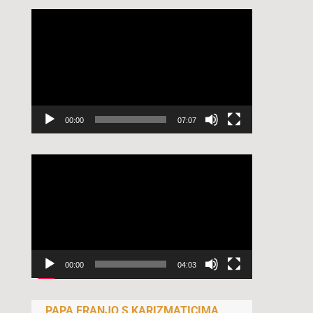
Reproduktor
videozapisa
00:00
07:07
Reproduktor
videozapisa
00:00
04:03
PAPA FRANJO S KARIZMATICIMA