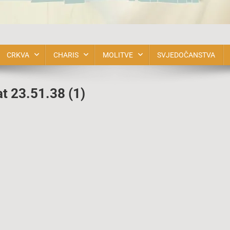
bnova u Duhu Svetom BiH
CRKVA
CHARIS
MOLITVE
SVJEDOČANSTVA
 23.51.38 (1)