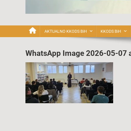
Katolička Karizmatska o
AKTUALNO KKODS BiH
KKODS BiH
WhatsApp Image 2026-05-07 at
Navigacija
objava