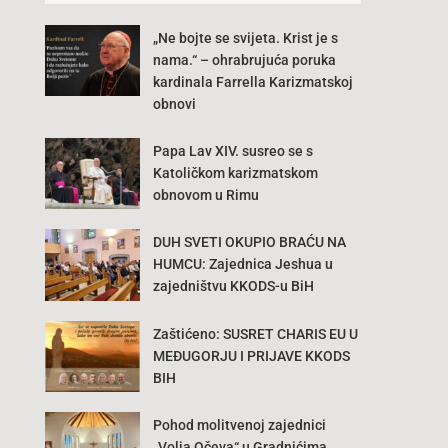
„Ne bojte se svijeta. Krist je s
nama.“ – ohrabrujuća poruka
kardinala Farrella Karizmatskoj
obnovi
Papa Lav XIV. susreo se s
Katoličkom karizmatskom
obnovom u Rimu
DUH SVETI OKUPIO BRAĆU NA
HUMCU: Zajednica Jeshua u
zajedništvu KKODS-u BiH
Zaštićeno: SUSRET CHARIS EU U
MEĐUGORJU I PRIJAVE KKODS
BIH
Pohod molitvenoj zajednici
„Volja Očeva“ u Gradnićima