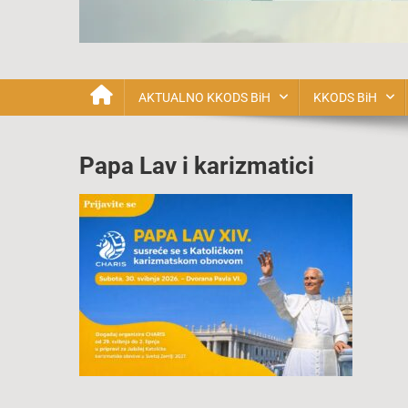
Katolička Karizmatska o
AKTUALNO KKODS BiH
KKODS BiH
Papa Lav i karizmatici