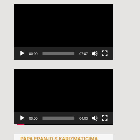
Reproduktor
videozapisa
00:00
07:07
Reproduktor
videozapisa
00:00
04:03
PAPA FRANJO S KARIZMATICIMA