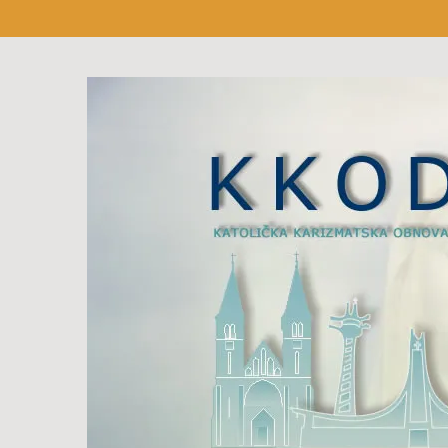
Preskočite
na
sadržaj