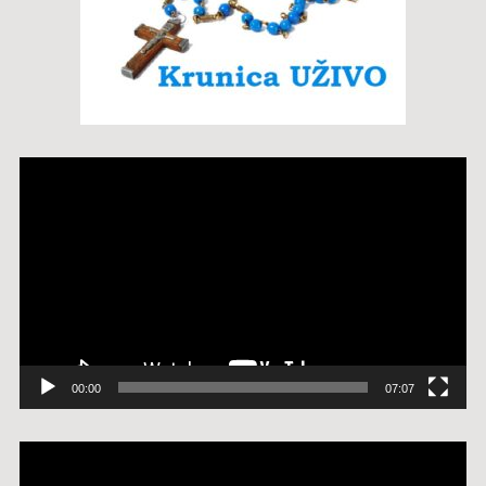
Reproduktor
videozapisa
00:00
07:07
Reproduktor
videozapisa