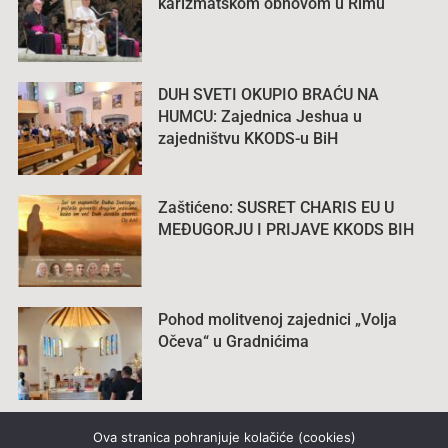
karizmatskom obnovom u Rimu
DUH SVETI OKUPIO BRAĆU NA
HUMCU: Zajednica Jeshua u
zajedništvu KKODS-u BiH
Zaštićeno: SUSRET CHARIS EU U
MEĐUGORJU I PRIJAVE KKODS BIH
Pohod molitvenoj zajednici „Volja
Očeva“ u Gradnićima
Ova stranica pohranjuje kolačiće (cookies)