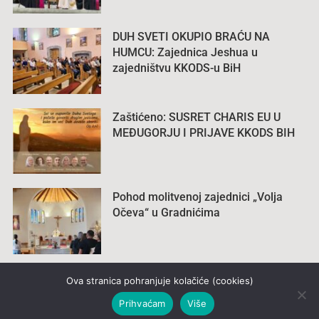
DUH SVETI OKUPIO BRAĆU NA
HUMCU: Zajednica Jeshua u
zajedništvu KKODS-u BiH
Zaštićeno: SUSRET CHARIS EU U
MEĐUGORJU I PRIJAVE KKODS BIH
Pohod molitvenoj zajednici „Volja
Očeva“ u Gradnićima
Ova stranica pohranjuje kolačiće (cookies)
Prihvaćam
Više