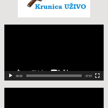
Reproduktor
videozapisa
00:00
07:07
Reproduktor
videozapisa