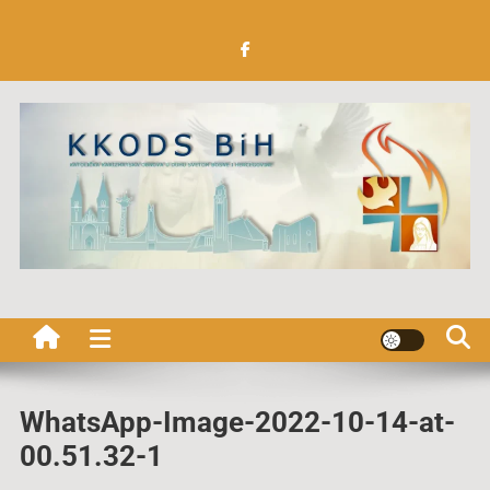
Preskočite
na
sadržaj
Katolička Karizmatska
obnova u Duhu Svetom BiH
WhatsApp-Image-2022-10-14-at-
00.51.32-1