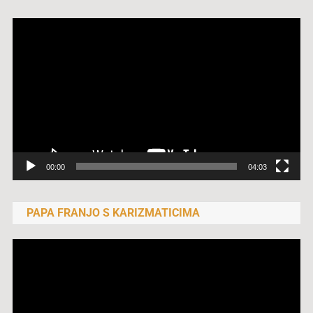
Reproduktor
videozapisa
00:00
04:03
PAPA FRANJO S KARIZMATICIMA