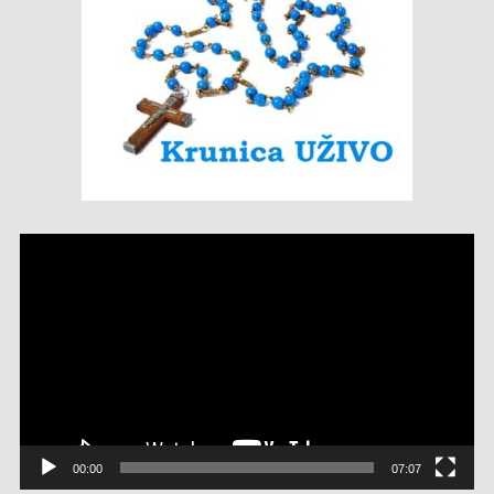
Reproduktor
videozapisa
00:00
07:07