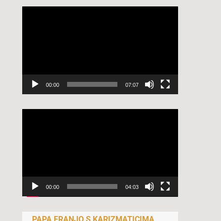
Reproduktor
videozapisa
00:00
07:07
Reproduktor
videozapisa
00:00
04:03
PAPA FRANJO S KARIZMATICIMA