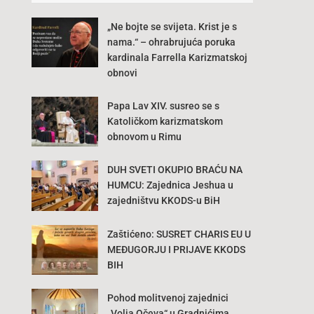
„Ne bojte se svijeta. Krist je s
nama.“ – ohrabrujuća poruka
kardinala Farrella Karizmatskoj
obnovi
Papa Lav XIV. susreo se s
Katoličkom karizmatskom
obnovom u Rimu
DUH SVETI OKUPIO BRAĆU NA
HUMCU: Zajednica Jeshua u
zajedništvu KKODS-u BiH
Zaštićeno: SUSRET CHARIS EU U
MEĐUGORJU I PRIJAVE KKODS
BIH
Pohod molitvenoj zajednici
„Volja Očeva“ u Gradnićima