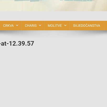
bnova u Duhu Svetom BiH
CRKVA
CHARIS
MOLITVE
SVJEDOČANSTVA
at-12.39.57