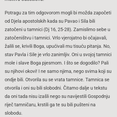
Potragu za tim odgovorom mogli bi možda započeti
od Djela apostolskih kada su Pavao i Sila bili
zatočeni u tamnici (Dj 16, 25-28). Zamislimo sebe u
zatočeništvu i tamnici. Vrlo vjerojatno bi očajavali,
žalili se, krivili Boga, upućivali mu tisuću pitanja. No,
stav Pavla i Sile je vrlo zanimljiv. Oni u svojoj tamnici
mole i slave Boga pjesmom. I što se dogodilo? Pali
su njihovi okovi! I ne samo njima, nego svima koji su
ondje bili. Otvorila su se vrata tamnice. Tamnica se
otvorila i oni su bili slobodni. Čitamo dalje u tekstu
da oni tada nisu izašli nego su navijestili Gospodnju
riječ tamničaru, krstili ga te su bili pušteni na
slobodu.