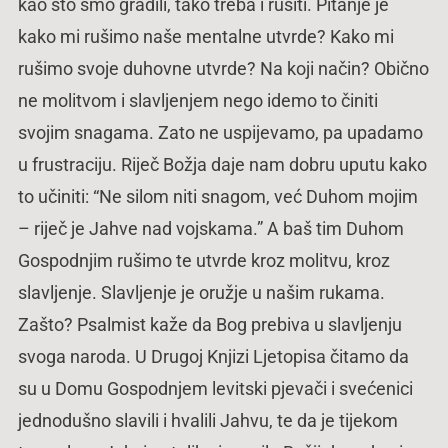
kao što smo gradili, tako treba i rušiti. Pitanje je
kako mi rušimo naše mentalne utvrde? Kako mi
rušimo svoje duhovne utvrde? Na koji način? Obično
ne molitvom i slavljenjem nego idemo to činiti
svojim snagama. Zato ne uspijevamo, pa upadamo
u frustraciju. Riječ Božja daje nam dobru uputu kako
to učiniti: “Ne silom niti snagom, već Duhom mojim
– riječ je Jahve nad vojskama.” A baš tim Duhom
Gospodnjim rušimo te utvrde kroz molitvu, kroz
slavljenje. Slavljenje je oružje u našim rukama.
Zašto? Psalmist kaže da Bog prebiva u slavljenju
svoga naroda. U Drugoj Knjizi Ljetopisa čitamo da
su u Domu Gospodnjem levitski pjevači i svećenici
jednodušno slavili i hvalili Jahvu, te da je tijekom