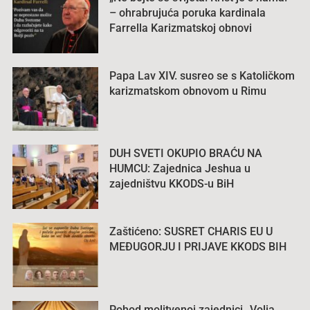
– ohrabrujuća poruka kardinala
Farrella Karizmatskoj obnovi
Papa Lav XIV. susreo se s Katoličkom
karizmatskom obnovom u Rimu
DUH SVETI OKUPIO BRAĆU NA
HUMCU: Zajednica Jeshua u
zajedništvu KKODS-u BiH
Zaštićeno: SUSRET CHARIS EU U
MEĐUGORJU I PRIJAVE KKODS BIH
Pohod molitvenoj zajednici „Volja