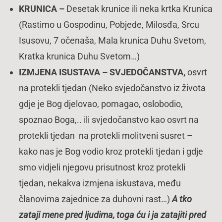
KRUNICA
–
Desetak krunice ili neka krtka Krunica
(Rastimo u Gospodinu, Pobjede, Milosđa, Srcu
Isusovu, 7 očenaša, Mala krunica Duhu Svetom,
Kratka krunica Duhu Svetom…)
IZMJENA ISUSTAVA – SVJEDOČANSTVA,
osvrt
na protekli tjedan (Neko svjedočanstvo iz života
gdje je Bog djelovao, pomagao, oslobodio,
spoznao Boga,.. ili svjedočanstvo kao osvrt na
protekli tjedan na protekli molitveni susret –
kako nas je Bog vodio kroz protekli tjedan i gdje
smo vidjeli njegovu prisutnost kroz protekli
tjedan, nekakva izmjena iskustava, među
članovima zajednice za duhovni rast…)
A tko
zataji mene pred ljudima, toga ću i ja zatajiti pred