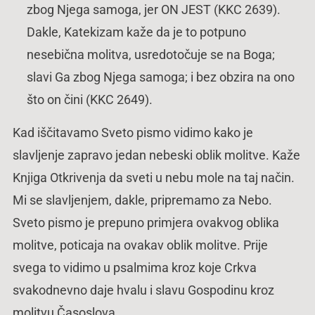
zbog Njega samoga, jer ON JEST (KKC 2639).
Dakle, Katekizam kaže da je to potpuno
nesebična molitva, usredotočuje se na Boga;
slavi Ga zbog Njega samoga; i bez obzira na ono
što on čini (KKC 2649).
Kad iščitavamo Sveto pismo vidimo kako je
slavljenje zapravo jedan nebeski oblik molitve. Kaže
Knjiga Otkrivenja da sveti u nebu mole na taj način.
Mi se slavljenjem, dakle, pripremamo za Nebo.
Sveto pismo je prepuno primjera ovakvog oblika
molitve, poticaja na ovakav oblik molitve. Prije
svega to vidimo u psalmima kroz koje Crkva
svakodnevno daje hvalu i slavu Gospodinu kroz
molitvu Časoslova.