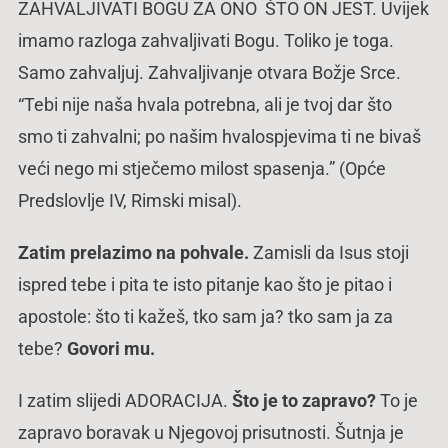
ZAHVALJIVATI BOGU ZA ONO ŠTO ON JEST. Uvijek
imamo razloga zahvaljivati Bogu. Toliko je toga.
Samo zahvaljuj. Zahvaljivanje otvara Božje Srce.
“Tebi nije naša hvala potrebna, ali je tvoj dar što
smo ti zahvalni; po našim hvalospjevima ti ne bivaš
veći nego mi stječemo milost spasenja.” (Opće
Predslovlje IV, Rimski misal).
Zatim prelazimo na pohvale.
Zamisli da Isus stoji
ispred tebe i pita te isto pitanje kao što je pitao i
apostole: što ti kažeš, tko sam ja? tko sam ja za
tebe?
Govori mu.
I zatim slijedi ADORACIJA.
Što je to zapravo?
To je
zapravo boravak u Njegovoj prisutnosti. Šutnja je