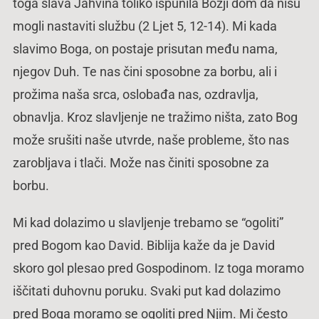
toga slava Jahvina toliko ispunila Božji dom da nisu
mogli nastaviti službu (2 Ljet 5, 12-14). Mi kada
slavimo Boga, on postaje prisutan među nama,
njegov Duh. Te nas čini sposobne za borbu, ali i
prožima naša srca, oslobađa nas, ozdravlja,
obnavlja. Kroz slavljenje ne tražimo ništa, zato Bog
može srušiti naše utvrde, naše probleme, što nas
zarobljava i tlači. Može nas činiti sposobne za
borbu.
Mi kad dolazimo u slavljenje trebamo se “ogoliti”
pred Bogom kao David. Biblija kaže da je David
skoro gol plesao pred Gospodinom. Iz toga moramo
iščitati duhovnu poruku. Svaki put kad dolazimo
pred Boga moramo se ogoliti pred Njim. Mi često