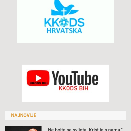
NAJNOVIJE
„Ne bojte se svijeta. Krist je s nama.“