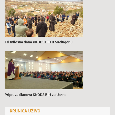
Tri milosna dana KKODS BiH u Međugorju
Priprava članova KKODS BiH za Uskrs
KRUNICA UŽIVO