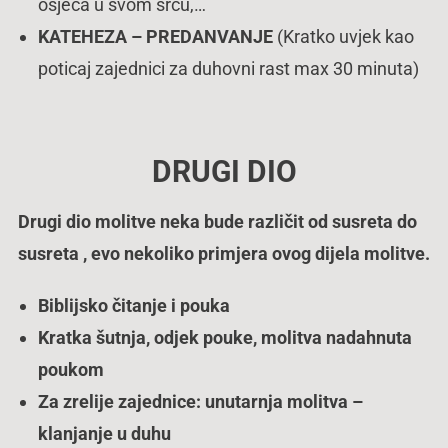
osjeća u svom srcu,…
KATEHEZA – PREDANVANJE
(Kratko uvjek kao
poticaj zajednici za duhovni rast max 30 minuta)
DRUGI DIO
Drugi
dio molitve neka bude različit od susreta do
susreta , evo nekoliko primjera ovog dijela molitve.
Biblijsko čitanje i pouka
Kratka šutnja, odjek pouke, molitva nadahnuta
poukom
Za zrelije zajednice: unutarnja molitva –
klanjanje u duhu