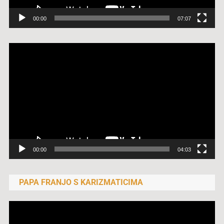
00:00
07:07
Reproduktor
videozapisa
00:00
04:03
PAPA FRANJO S KARIZMATICIMA