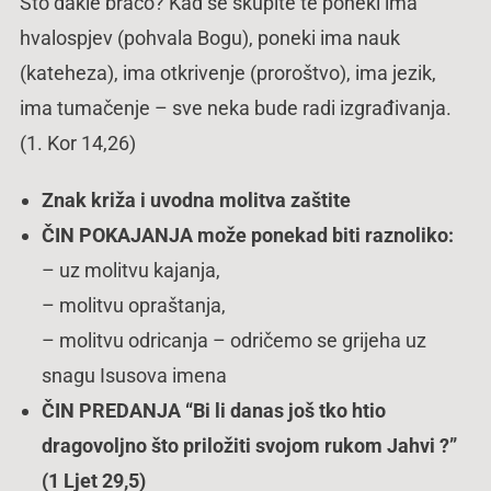
Što dakle braćo? Kad se skupite te poneki ima
hvalospjev (pohvala Bogu), poneki ima nauk
(kateheza), ima otkrivenje (proroštvo), ima jezik,
ima tumačenje – sve neka bude radi izgrađivanja.
(1. Kor 14,26)
Znak križa i uvodna molitva zaštite
ČIN POKAJANJA
može ponekad biti raznoliko:
– uz molitvu kajanja,
– molitvu opraštanja,
– molitvu odricanja – odričemo se grijeha uz
snagu Isusova imena
ČIN PREDANJA
“Bi li danas još tko htio
dragovoljno što priložiti svojom rukom Jahvi ?”
(1 Ljet 29,5)