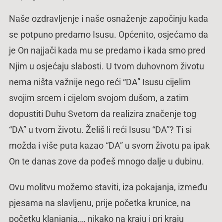
Naše ozdravljenje i naše osnaženje započinju kada
se potpuno predamo Isusu. Općenito, osjećamo da
je On najjači kada mu se predamo i kada smo pred
Njim u osjećaju slabosti. U tvom duhovnom životu
nema ništa važnije nego reći “DA” Isusu cijelim
svojim srcem i cijelom svojom dušom, a zatim
dopustiti Duhu Svetom da realizira značenje tog
“DA” u tvom životu. Želiš li reći Isusu “DA”? Ti si
možda i više puta kazao “DA” u svom životu pa ipak
On te danas zove da pođeš mnogo dalje u dubinu.
Ovu molitvu možemo staviti, iza pokajanja, između
pjesama na slavljenu, prije početka krunice, na
početku klanjanja,… nikako na kraju i pri kraju