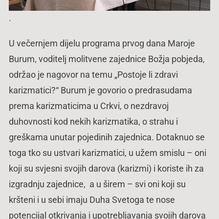
.
U večernjem dijelu programa prvog dana Maroje
Burum, voditelj molitvene zajednice Božja pobjeda,
održao je nagovor na temu „Postoje li zdravi
karizmatici?“ Burum je govorio o predrasudama
prema karizmaticima u Crkvi, o nezdravoj
duhovnosti kod nekih karizmatika, o strahu i
greškama unutar pojedinih zajednica. Dotaknuo se
toga tko su ustvari karizmatici, u užem smislu – oni
koji su svjesni svojih darova (karizmi) i koriste ih za
izgradnju zajednice, a u širem – svi oni koji su
kršteni i u sebi imaju Duha Svetoga te nose
potencijal otkrivanja i upotrebljavanja svojih darova