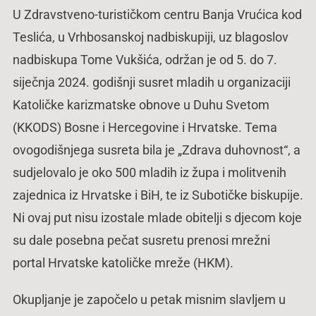
U Zdravstveno-turističkom centru Banja Vrućica kod
Teslića, u Vrhbosanskoj nadbiskupiji, uz blagoslov
nadbiskupa Tome Vukšića, održan je od 5. do 7.
siječnja 2024. godišnji susret mladih u organizaciji
Katoličke karizmatske obnove u Duhu Svetom
(KKODS) Bosne i Hercegovine i Hrvatske. Tema
ovogodišnjega susreta bila je „Zdrava duhovnost“, a
sudjelovalo je oko 500 mladih iz župa i molitvenih
zajednica iz Hrvatske i BiH, te iz Subotičke biskupije.
Ni ovaj put nisu izostale mlade obitelji s djecom koje
su dale posebna pečat susretu prenosi mrežni
portal Hrvatske katoličke mreže (HKM).
Okupljanje je započelo u petak misnim slavljem u