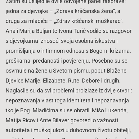
Zatim su uslijedile dvije odvojene panel rasprave:
jedna za djevojke – „Zdrava kršćanska žena“, a
druga za mladiće – „Zdrav kršćanski muškarac“.
Ana i Marija Buljan te Ivona Turić vodile su razgovor
s djevojkama iznoseći svoja osobna iskustva i
promišljanja o intimnom odnosu s Bogom, krizama,
greškama, predanosti i povjerenju. Posebno su se
osvrnule na žene u Svetom pismu, poput Blažene
Djevice Marije, Elizabete, Rute, Debore i drugih.
Naglasile su da svi problemi proizlaze iz dvije stvari:
nepoznavanja vlastitoga identiteta i nepoznavanja
tko je Bog. Mladićima su se obratili Mišo Lukenda,
Matija Ricov i Ante Bilaver govoreći o važnosti
autoriteta i muškoj ulozi u duhovnom životu obitelji,