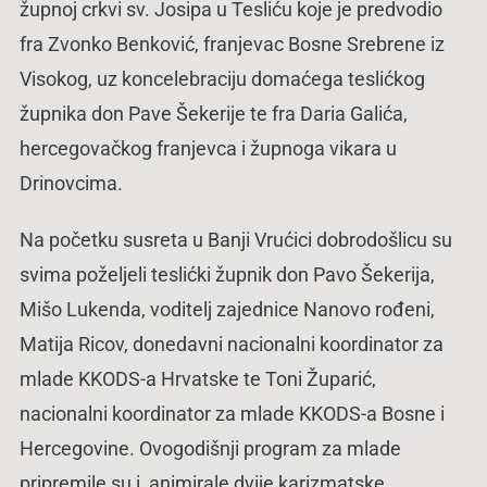
župnoj crkvi sv. Josipa u Tesliću koje je predvodio
fra Zvonko Benković, franjevac Bosne Srebrene iz
Visokog, uz koncelebraciju domaćega teslićkog
župnika don Pave Šekerije te fra Daria Galića,
hercegovačkog franjevca i župnoga vikara u
Drinovcima.
Na početku susreta u Banji Vrućici dobrodošlicu su
svima poželjeli teslićki župnik don Pavo Šekerija,
Mišo Lukenda, voditelj zajednice Nanovo rođeni,
Matija Ricov, donedavni nacionalni koordinator za
mlade KKODS-a Hrvatske te Toni Župarić,
nacionalni koordinator za mlade KKODS-a Bosne i
Hercegovine. Ovogodišnji program za mlade
pripremile su i animirale dvije karizmatske