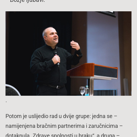
.
Potom je uslijedio rad u dvije grupe: jedna se –
namijenjena bračnim partnerima i zaručnicima –
dotaknula „Zdrave spolnosti u braku“, a druga –