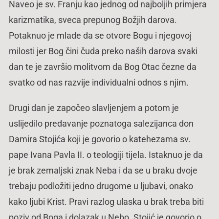
Naveo je sv. Franju kao jednog od najboljih primjera
karizmatika, sveca prepunog Božjih darova.
Potaknuo je mlade da se otvore Bogu i njegovoj
milosti jer Bog čini čuda preko naših darova svaki
dan te je završio molitvom da Bog Otac čezne da
svatko od nas razvije individualni odnos s njim.
Drugi dan je započeo slavljenjem a potom je
uslijedilo predavanje poznatoga salezijanca don
Damira Stojića koji je govorio o katehezama sv.
pape Ivana Pavla II. o teologiji tijela. Istaknuo je da
je brak zemaljski znak Neba i da se u braku dvoje
trebaju podložiti jedno drugome u ljubavi, onako
kako ljubi Krist. Pravi razlog ulaska u brak treba biti
poziv od Boga i dolazak u Nebo. Stojić je govorio o