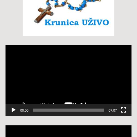
Reproduktor
videozapisa
00:00
07:07
Reproduktor
videozapisa