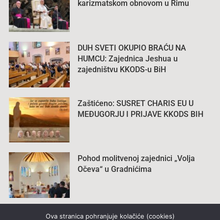
karizmatskom obnovom u Rimu
DUH SVETI OKUPIO BRAĆU NA
HUMCU: Zajednica Jeshua u
zajedništvu KKODS-u BiH
Zaštićeno: SUSRET CHARIS EU U
MEĐUGORJU I PRIJAVE KKODS BIH
Pohod molitvenoj zajednici „Volja
Očeva“ u Gradnićima
Ova stranica pohranjuje kolačiće (cookies)