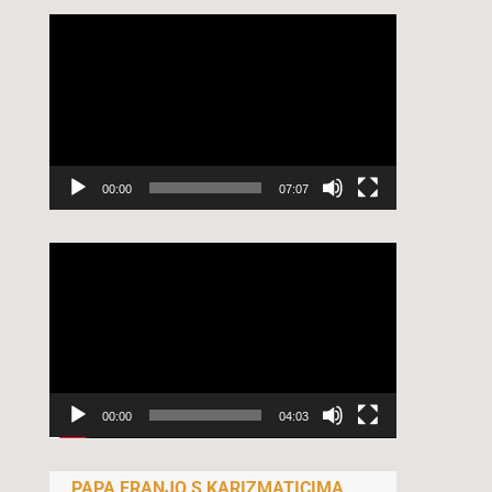
Reproduktor
videozapisa
00:00
07:07
Reproduktor
videozapisa
00:00
04:03
PAPA FRANJO S KARIZMATICIMA