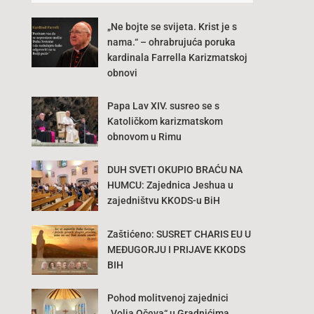
„Ne bojte se svijeta. Krist je s
nama.“ – ohrabrujuća poruka
kardinala Farrella Karizmatskoj
obnovi
Papa Lav XIV. susreo se s
Katoličkom karizmatskom
obnovom u Rimu
DUH SVETI OKUPIO BRAĆU NA
HUMCU: Zajednica Jeshua u
zajedništvu KKODS-u BiH
Zaštićeno: SUSRET CHARIS EU U
MEĐUGORJU I PRIJAVE KKODS
BIH
Pohod molitvenoj zajednici
„Volja Očeva“ u Gradnićima