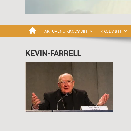
Katolička Karizmatska o
AKTUALNO KKODS BiH
KKODS BiH
KEVIN-FARRELL
Navigacija