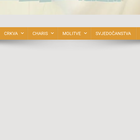
bnova u Duhu Svetom BiH
CRKVA
CHARIS
MOLITVE
SVJEDOČANSTVA