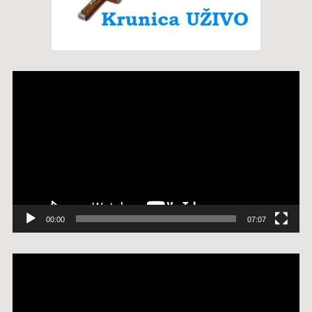
Reproduktor
videozapisa
00:00
07:07
Reproduktor
videozapisa