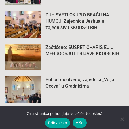
DUH SVETI OKUPIO BRAĆU NA
HUMCU: Zajednica Jeshua u
zajedništvu KKODS-u BiH
Zaštićeno: SUSRET CHARIS EU U
MEĐUGORJU I PRIJAVE KKODS BIH
Pohod molitvenoj zajednici „Volja
Očeva“ u Gradnićima
Ova stranica pohranjuje kolačiće (cookies)
Prihvaćam
Više