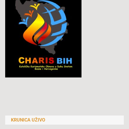
Navigacija
objava
KRUNICA UŽIVO