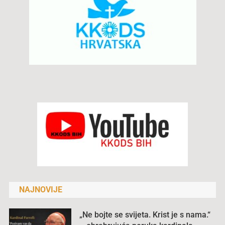
NAJNOVIJE
„Ne bojte se svijeta. Krist je s nama.“