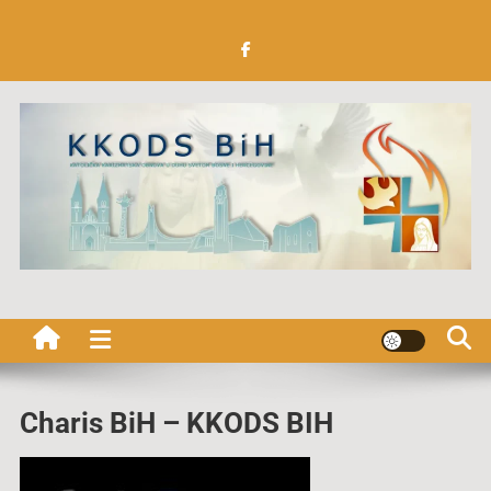
Preskočite
na
sadržaj
Katolička Karizmatska
obnova u Duhu Svetom BiH
Charis BiH – KKODS BIH