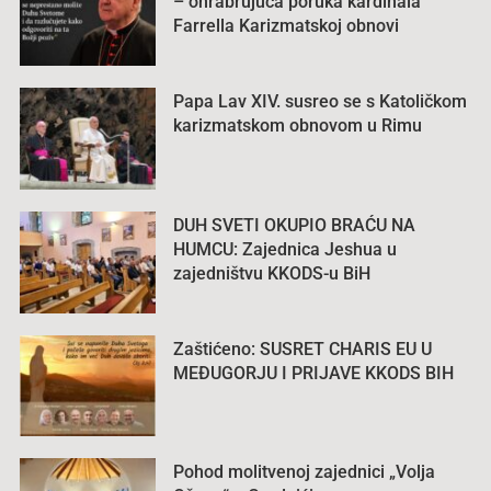
– ohrabrujuća poruka kardinala
Farrella Karizmatskoj obnovi
Papa Lav XIV. susreo se s Katoličkom
karizmatskom obnovom u Rimu
DUH SVETI OKUPIO BRAĆU NA
HUMCU: Zajednica Jeshua u
zajedništvu KKODS-u BiH
Zaštićeno: SUSRET CHARIS EU U
MEĐUGORJU I PRIJAVE KKODS BIH
Pohod molitvenoj zajednici „Volja