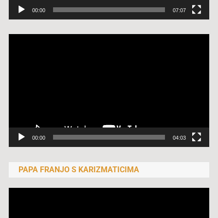
00:00
07:07
Reproduktor
videozapisa
00:00
04:03
PAPA FRANJO S KARIZMATICIMA